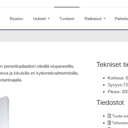
Etusivu
Uutiset
Tuotteet
Ratkaisut
Palvelu
Tekniset ti
aneeliradiaattori sileällä etupaneelilla.
sa ja lukuisilla eri kytkentävaihtoehdoilla.
Korkeus: 
otantoajalla.
Syvyys:73
Pituus: 20
Tiedostot
Tuote-es
Tehosimu