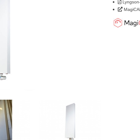
Lyngson-
MagiCAD