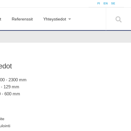
FI
EN
SE
t
Referenssit
Yhteystiedot
edot
600 - 2300 mm
 - 129 mm
0 - 600 mm
ite
lointi