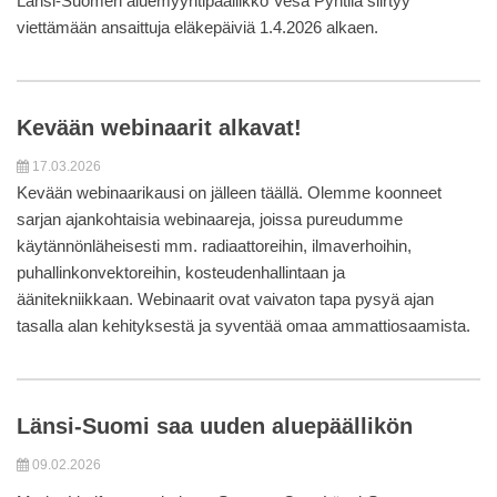
Länsi-Suomen aluemyyntipäällikkö Vesa Pyhtilä siirtyy
viettämään ansaittuja eläkepäiviä 1.4.2026 alkaen.
Kevään webinaarit alkavat!
17.03.2026
Kevään webinaarikausi on jälleen täällä. Olemme koonneet
sarjan ajankohtaisia webinaareja, joissa pureudumme
käytännönläheisesti mm. radiaattoreihin, ilmaverhoihin,
puhallinkonvektoreihin, kosteudenhallintaan ja
äänitekniikkaan. Webinaarit ovat vaivaton tapa pysyä ajan
tasalla alan kehityksestä ja syventää omaa ammattiosaamista.
Länsi-Suomi saa uuden aluepäällikön
09.02.2026