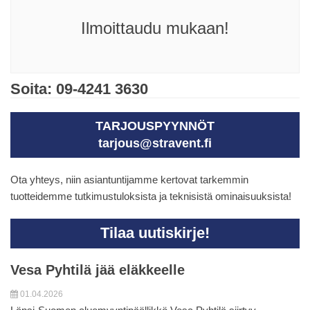
Ilmoittaudu mukaan!
Soita: 09-4241 3630
TARJOUSPYYNNÖT
tarjous@stravent.fi
Ota yhteys, niin asiantuntijamme kertovat tarkemmin
tuotteidemme tutkimustuloksista ja teknisistä ominaisuuksista!
Tilaa uutiskirje!
Vesa Pyhtilä jää eläkkeelle
01.04.2026