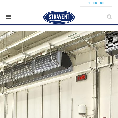
å
FI
EN
SE