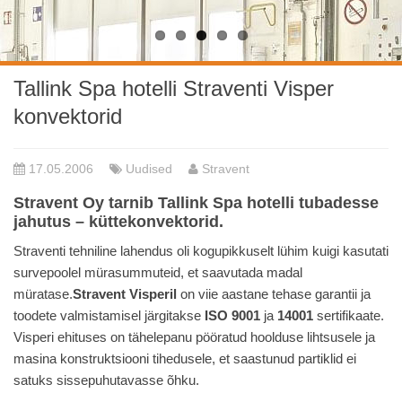
Tallink Spa hotelli Straventi Visper
konvektorid
17.05.2006
Uudised
Stravent
Stravent Oy tarnib Tallink Spa hotelli tubadesse
jahutus – küttekonvektorid.
Straventi tehniline lahendus oli kogupikkuselt lühim kuigi kasutati
survepoolel mürasummuteid, et saavutada madal
müratase.
Stravent Visperil
on viie aastane tehase garantii ja
toodete valmistamisel järgitakse
ISO 9001
ja
14001
sertifikaate.
Visperi ehituses on tähelepanu pööratud hoolduse lihtsusele ja
masina konstruktsiooni tihedusele, et saastunud partiklid ei
satuks sissepuhutavasse õhku.