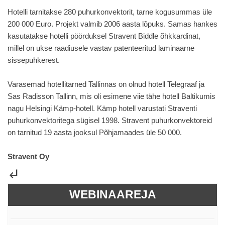
Hotelli tarnitakse 280 puhurkonvektorit, tarne kogusummas üle
200 000 Euro. Projekt valmib 2006 aasta lõpuks. Samas hankes
kasutatakse hotelli pöörduksel Stravent Biddle õhkkardinat,
millel on ukse raadiusele vastav patenteeritud laminaarne
sissepuhkerest.
Varasemad hotellitarned Tallinnas on olnud hotell Telegraaf ja
Sas Radisson Tallinn, mis oli esimene viie tähe hotell Baltikumis
nagu Helsingi Kämp-hotell. Kämp hotell varustati Straventi
puhurkonvektoritega sügisel 1998. Stravent puhurkonvektoreid
on tarnitud 19 aasta jooksul Põhjamaades üle 50 000.
Stravent Oy
subdirectory_arrow_left
WEBINAAREJA