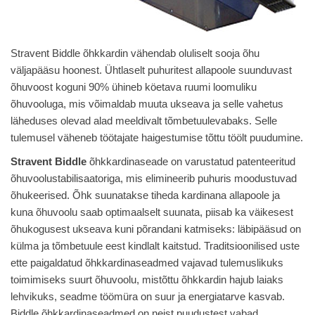
Stravent Biddle õhkkardin vähendab oluliselt sooja õhu
väljapääsu hoonest. Ühtlaselt puhuritest allapoole suunduvast
õhuvoost koguni 90% ühineb köetava ruumi loomuliku
õhuvooluga, mis võimaldab muuta ukseava ja selle vahetus
läheduses olevad alad meeldivalt tõmbetuulevabaks. Selle
tulemusel väheneb töötajate haigestumise tõttu töölt puudumine.
Stravent Biddle
õhkkardinaseade on varustatud patenteeritud
õhuvoolustabilisaatoriga, mis elimineerib puhuris moodustuvad
õhukeerised. Õhk suunatakse tiheda kardinana allapoole ja
kuna õhuvoolu saab optimaalselt suunata, piisab ka väikesest
õhukogusest ukseava kuni põrandani katmiseks: läbipääsud on
külma ja tõmbetuule eest kindlalt kaitstud. Traditsioonilised uste
ette paigaldatud õhkkardinaseadmed vajavad tulemuslikuks
toimimiseks suurt õhuvoolu, mistõttu õhkkardin hajub laiaks
lehvikuks, seadme töömüra on suur ja energiatarve kasvab.
Biddle õhkkardinaseadmed on neist puudustest vabad.