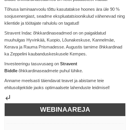
Tõhusa laminaarvoolu tõttu kasutatakse hoones ära üle 90 %
soojusenergiast, seadme ekspluatatsioonikulud vähenevad ning
klientide ja töötajate rahulolu on tagatud!
Stravent Indac õhkkardinaseadmed on on paigaldatud
muuhulgas Hyvinkää, Kuopio, Lõunakeskuse, Kannelmäe,
Kerava ja Rauma Prismadesse. Augustis tarnime õhkkardinad
ka Zeppelini kaubanduskeskusele Kempes.
Investeeringu tasuvusaeg on
Stravent
Biddle
õhkkardinaseadmete puhul lühike.
Anname meelsasti täiendavat teavet ja abistame teie
ehitusobjektide jaoks optimaalsete lahenduste leidmisel!
subdirectory_arrow_left
WEBINAAREJA