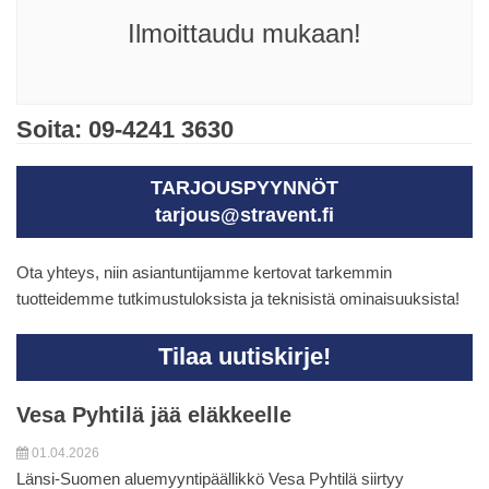
Ilmoittaudu mukaan!
Soita: 09-4241 3630
TARJOUSPYYNNÖT
tarjous@stravent.fi
Ota yhteys, niin asiantuntijamme kertovat tarkemmin
tuotteidemme tutkimustuloksista ja teknisistä ominaisuuksista!
Tilaa uutiskirje!
Vesa Pyhtilä jää eläkkeelle
01.04.2026
Länsi-Suomen aluemyyntipäällikkö Vesa Pyhtilä siirtyy