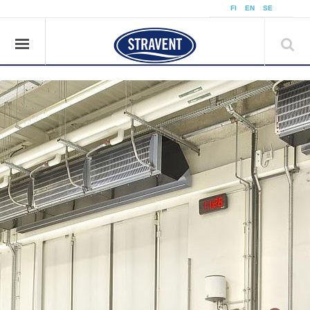
å
FI
EN
SE