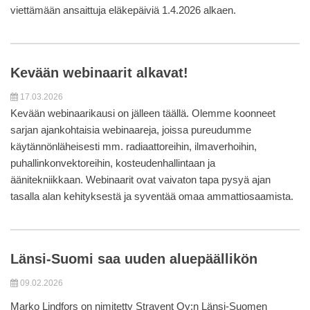
viettämään ansaittuja eläkepäiviä 1.4.2026 alkaen.
Kevään webinaarit alkavat!
17.03.2026
Kevään webinaarikausi on jälleen täällä. Olemme koonneet
sarjan ajankohtaisia webinaareja, joissa pureudumme
käytännönläheisesti mm. radiaattoreihin, ilmaverhoihin,
puhallinkonvektoreihin, kosteudenhallintaan ja
äänitekniikkaan. Webinaarit ovat vaivaton tapa pysyä ajan
tasalla alan kehityksestä ja syventää omaa ammattiosaamista.
Länsi-Suomi saa uuden aluepäällikön
09.02.2026
Marko Lindfors on nimitetty Stravent Oy:n Länsi-Suomen