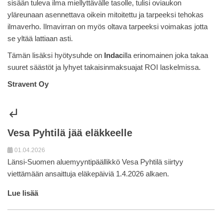
sisään tuleva ilma miellyttävälle tasolle, tulisi oviaukon
yläreunaan asennettava oikein mitoitettu ja tarpeeksi tehokas
ilmaverho. Ilmavirran on myös oltava tarpeeksi voimakas jotta
se yltää lattiaan asti.
Tämän lisäksi hyötysuhde on
Indac
illa erinomainen joka takaa
suuret säästöt ja lyhyet takaisinmaksuajat ROI laskelmissa.
Stravent Oy
subdirectory_arrow_left
Vesa Pyhtilä jää eläkkeelle
01.04.2026
Länsi-Suomen aluemyyntipäällikkö Vesa Pyhtilä siirtyy
viettämään ansaittuja eläkepäiviä 1.4.2026 alkaen.
Lue lisää