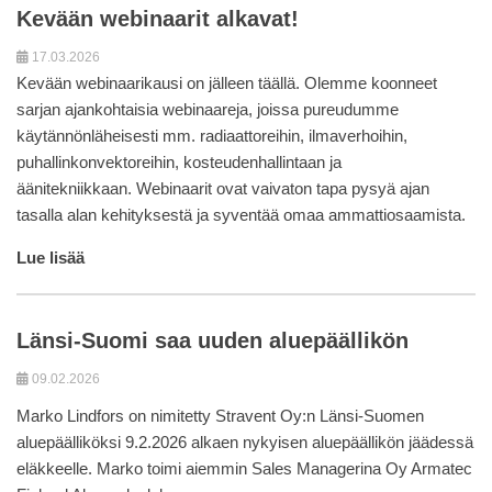
Kevään webinaarit alkavat!
17.03.2026
Kevään webinaarikausi on jälleen täällä. Olemme koonneet
sarjan ajankohtaisia webinaareja, joissa pureudumme
käytännönläheisesti mm. radiaattoreihin, ilmaverhoihin,
puhallinkonvektoreihin, kosteudenhallintaan ja
äänitekniikkaan. Webinaarit ovat vaivaton tapa pysyä ajan
tasalla alan kehityksestä ja syventää omaa ammattiosaamista.
Lue lisää
Länsi-Suomi saa uuden aluepäällikön
09.02.2026
Marko Lindfors on nimitetty Stravent Oy:n Länsi-Suomen
aluepäälliköksi 9.2.2026 alkaen nykyisen aluepäällikön jäädessä
eläkkeelle. Marko toimi aiemmin Sales Managerina Oy Armatec