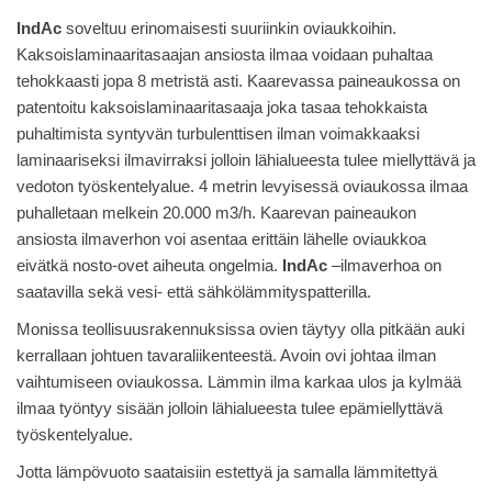
IndAc
soveltuu erinomaisesti suuriinkin oviaukkoihin.
Kaksoislaminaaritasaajan ansiosta ilmaa voidaan puhaltaa
tehokkaasti jopa 8 metristä asti. Kaarevassa paineaukossa on
patentoitu kaksoislaminaaritasaaja joka tasaa tehokkaista
puhaltimista syntyvän turbulenttisen ilman voimakkaaksi
laminaariseksi ilmavirraksi jolloin lähialueesta tulee miellyttävä ja
vedoton työskentelyalue. 4 metrin levyisessä oviaukossa ilmaa
puhalletaan melkein 20.000 m3/h. Kaarevan paineaukon
ansiosta ilmaverhon voi asentaa erittäin lähelle oviaukkoa
eivätkä nosto-ovet aiheuta ongelmia.
IndAc
–ilmaverhoa on
saatavilla sekä vesi- että sähkölämmityspatterilla.
Monissa teollisuusrakennuksissa ovien täytyy olla pitkään auki
kerrallaan johtuen tavaraliikenteestä. Avoin ovi johtaa ilman
vaihtumiseen oviaukossa. Lämmin ilma karkaa ulos ja kylmää
ilmaa työntyy sisään jolloin lähialueesta tulee epämiellyttävä
työskentelyalue.
Jotta lämpövuoto saataisiin estettyä ja samalla lämmitettyä