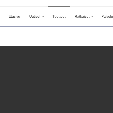
Etusivu
Uutiset
Tuotteet
Ratkaisut
Palvelu