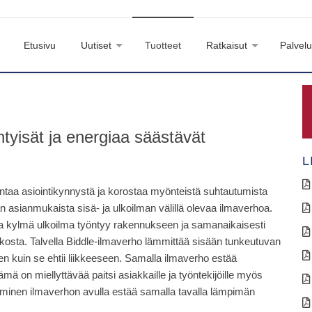
Etusivu
Uutiset
Tuotteet
Ratkaisut
Palvelu
htyisät ja energiaa säästävät
L
entaa asiointikynnystä ja korostaa myönteistä suhtautumista
n asianmukaista sisä- ja ulkoilman välillä olevaa ilmaverhoa.
koska kylmä ulkoilma työntyy rakennukseen ja samanaikaisesti
ukosta. Talvella Biddle-ilmaverho lämmittää sisään tunkeutuvan
en kuin se ehtii liikkeeseen. Samalla ilmaverho estää
 on miellyttävää paitsi asiakkaille ja työntekijöille myös
äminen ilmaverhon avulla estää samalla tavalla lämpimän