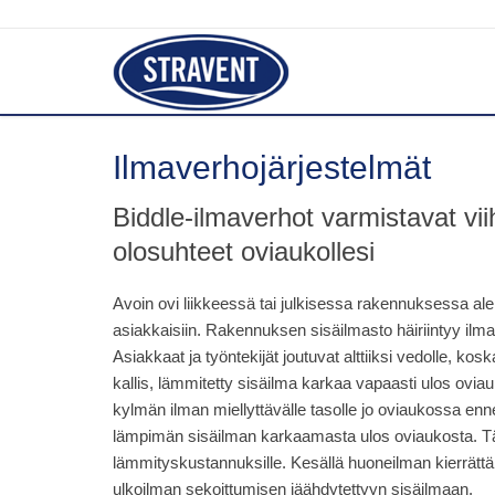
Ilmaverhojärjestelmät
Biddle-ilmaverhot varmistavat vii
olosuhteet oviaukollesi
Avoin ovi liikkeessä tai julkisessa rakennuksessa al
asiakkaisiin. Rakennuksen sisäilmasto häiriintyy ilma
Asiakkaat ja työntekijät joutuvat alttiiksi vedolle, 
kallis, lämmitetty sisäilma karkaa vapaasti ulos ovia
kylmän ilman miellyttävälle tasolle jo oviaukossa enn
lämpimän sisäilman karkaamasta ulos oviaukosta. Tämä
lämmityskustannuksille. Kesällä huoneilman kierrätt
ulkoilman sekoittumisen jäähdytettyyn sisäilmaan.