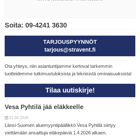
Soita: 09-4241 3630
TARJOUSPYYNNÖT
tarjous@stravent.fi
Ota yhteys, niin asiantuntijamme kertovat tarkemmin
tuotteidemme tutkimustuloksista ja teknisistä ominaisuuksista!
Tilaa uutiskirje!
Vesa Pyhtilä jää eläkkeelle
01.04.2026
Länsi-Suomen aluemyyntipäällikkö Vesa Pyhtilä siirtyy
viettämään ansaittuja eläkepäiviä 1.4.2026 alkaen.