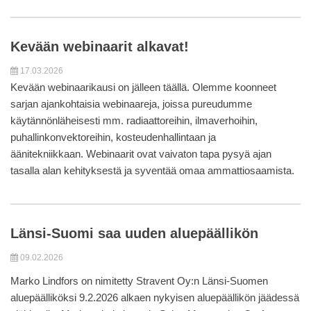
Kevään webinaarit alkavat!
17.03.2026
Kevään webinaarikausi on jälleen täällä. Olemme koonneet
sarjan ajankohtaisia webinaareja, joissa pureudumme
käytännönläheisesti mm. radiaattoreihin, ilmaverhoihin,
puhallinkonvektoreihin, kosteudenhallintaan ja
äänitekniikkaan. Webinaarit ovat vaivaton tapa pysyä ajan
tasalla alan kehityksestä ja syventää omaa ammattiosaamista.
Länsi-Suomi saa uuden aluepäällikön
09.02.2026
Marko Lindfors on nimitetty Stravent Oy:n Länsi-Suomen
aluepäälliköksi 9.2.2026 alkaen nykyisen aluepäällikön jäädessä