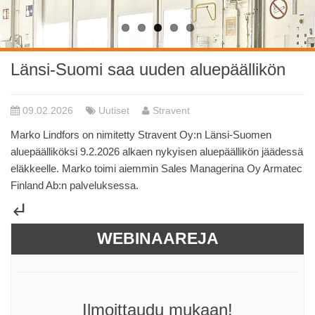
Länsi-Suomi saa uuden aluepäällikön
09.02.2026
Uutiset
Stravent
Marko Lindfors on nimitetty Stravent Oy:n Länsi-Suomen
aluepäälliköksi 9.2.2026 alkaen nykyisen aluepäällikön jäädessä
eläkkeelle. Marko toimi aiemmin Sales Managerina Oy Armatec
Finland Ab:n palveluksessa.
subdirectory_arrow_left
WEBINAAREJA
Ilmoittaudu mukaan!