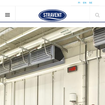
å
FI
EN
SE