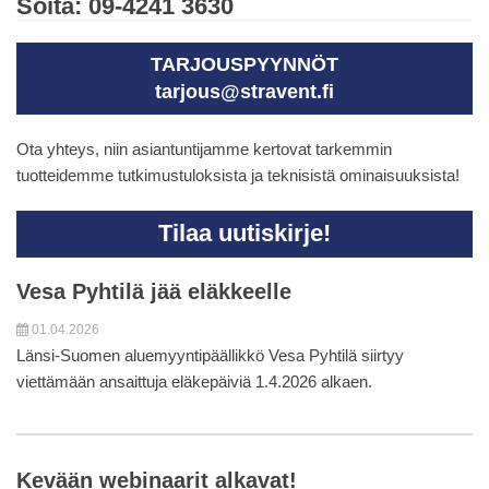
Soita: 09-4241 3630
TARJOUSPYYNNÖT
tarjous@stravent.fi
Ota yhteys, niin asiantuntijamme kertovat tarkemmin
tuotteidemme tutkimustuloksista ja teknisistä ominaisuuksista!
Tilaa uutiskirje!
Vesa Pyhtilä jää eläkkeelle
01.04.2026
Länsi-Suomen aluemyyntipäällikkö Vesa Pyhtilä siirtyy
viettämään ansaittuja eläkepäiviä 1.4.2026 alkaen.
Kevään webinaarit alkavat!