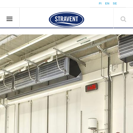
å
FI
EN
SE