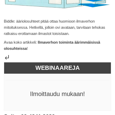
Biddle: ääriolosuhteet pitää ottaa huomioon ilmaverhon
mitoituksessa. Hetkellä, jolloin ovi avataan, tarvitaan tehokas
ratkaisu erottamaan ilmastot toisistaan.
Avaa koko artikkeli:
Ilmaverhon toiminta äärimmäisissä
olosuhteissa
!
subdirectory_arrow_left
WEBINAAREJA
Ilmoittaudu mukaan!