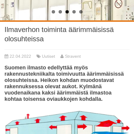
Ilmaverhon toiminta äärimmäisissä
olosuhteissa
22.04.2022
Uutiset
Stravent
Suomen ilmasto edellyttää myös
rakennustekniikalta toimivuutta äärimmäisissä
olosuhteissa. Heikon kohdan muodostavat
rakennuksessa olevat aukot. Kylmänä
vuodenaikana kaksi äärimmäistä ilmastoa
kohtaa toisensa oviaukkojen kohdalla.