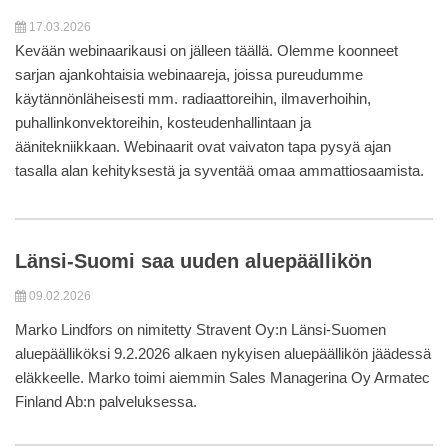
17.03.2026
Kevään webinaarikausi on jälleen täällä. Olemme koonneet
sarjan ajankohtaisia webinaareja, joissa pureudumme
käytännönläheisesti mm. radiaattoreihin, ilmaverhoihin,
puhallinkonvektoreihin, kosteudenhallintaan ja
äänitekniikkaan. Webinaarit ovat vaivaton tapa pysyä ajan
tasalla alan kehityksestä ja syventää omaa ammattiosaamista.
Länsi-Suomi saa uuden aluepäällikön
09.02.2026
Marko Lindfors on nimitetty Stravent Oy:n Länsi-Suomen
aluepäälliköksi 9.2.2026 alkaen nykyisen aluepäällikön jäädessä
eläkkeelle. Marko toimi aiemmin Sales Managerina Oy Armatec
Finland Ab:n palveluksessa.