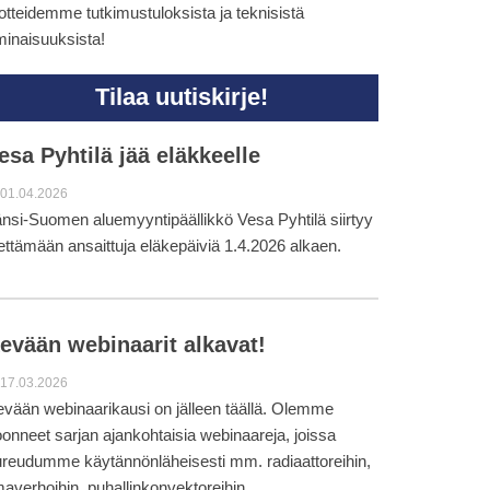
otteidemme tutkimustuloksista ja teknisistä
inaisuuksista!
Tilaa uutiskirje!
esa Pyhtilä jää eläkkeelle
01.04.2026
nsi-Suomen aluemyyntipäällikkö Vesa Pyhtilä siirtyy
ettämään ansaittuja eläkepäiviä 1.4.2026 alkaen.
evään webinaarit alkavat!
17.03.2026
vään webinaarikausi on jälleen täällä. Olemme
onneet sarjan ajankohtaisia webinaareja, joissa
reudumme käytännönläheisesti mm. radiaattoreihin,
maverhoihin, puhallinkonvektoreihin,