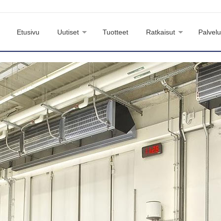
Etusivu
Uutiset
Tuotteet
Ratkaisut
Palvelu