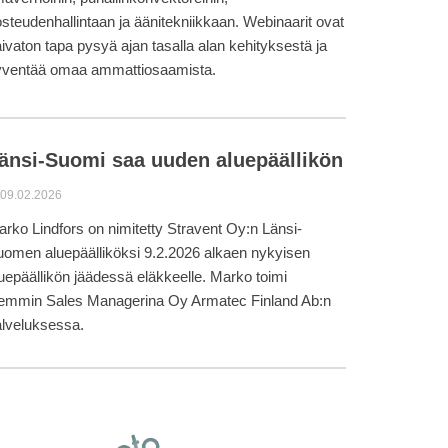
steudenhallintaan ja äänitekniikkaan. Webinaarit ovat
ivaton tapa pysyä ajan tasalla alan kehityksestä ja
yventää omaa ammattiosaamista.
änsi-Suomi saa uuden aluepäällikön
09.02.2026
rko Lindfors on nimitetty Stravent Oy:n Länsi-
omen aluepäälliköksi 9.2.2026 alkaen nykyisen
uepäällikön jäädessä eläkkeelle. Marko toimi
iemmin Sales Managerina Oy Armatec Finland Ab:n
lveluksessa.