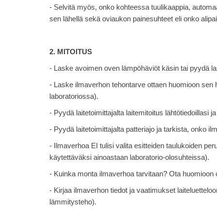
- Selvitä myös, onko kohteessa tuulikaappia, automaat
sen lähellä sekä oviaukon painesuhteet eli onko alipain
2. MITOITUS
- Laske avoimen oven lämpöhäviöt käsin tai pyydä lask
- Laske ilmaverhon tehontarve ottaen huomioon sen 
laboratoriossa).
- Pyydä laitetoimittajalta laitemitoitus lähtötiedoillasi ja
- Pyydä laitetoimittajalta patteriajo ja tarkista, onko 
- Ilmaverhoa EI tulisi valita esitteiden taulukoiden pe
käytettäväksi ainoastaan laboratorio-olosuhteissa).
- Kuinka monta ilmaverhoa tarvitaan? Ota huomioon ov
- Kirjaa ilmaverhon tiedot ja vaatimukset laiteluettel
lämmitysteho).