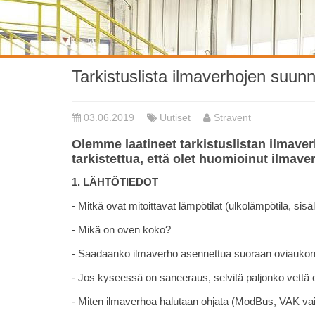
Tarkistuslista ilmaverhojen suunn
03.06.2019
Uutiset
Stravent
Olemme laatineet tarkistuslistan ilmaver
tarkistettua, että olet huomioinut ilmave
1. LÄHTÖTIEDOT
- Mitkä ovat mitoittavat lämpötilat (ulkolämpötila, s
- Mikä on oven koko?
- Saadaanko ilmaverho asennettua suoraan oviaukon 
- Jos kyseessä on saneeraus, selvitä paljonko vettä
- Miten ilmaverhoa halutaan ohjata (ModBus, VAK va