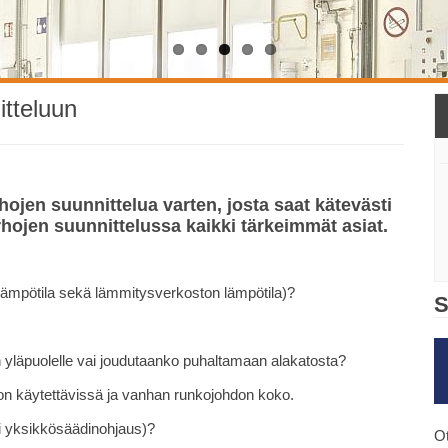
itteluun
hojen suunnittelua varten, josta saat kätevästi
rhojen suunnittelussa kaikki tärkeimmät asiat.
isälämpötila sekä lämmitysverkoston lämpötila)?
S
yläpuolelle vai joudutaanko puhaltamaan alakatosta?
 on käytettävissä ja vanhan runkojohdon koko.
i yksikkösäädinohjaus)?
Ot