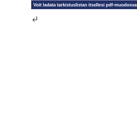
Voit ladata tarkistuslistan itsellesi pdf-muodossa
subdirectory_arrow_left