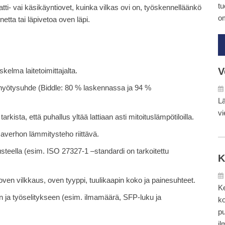
tu
ti- vai käsikäyntiovet, kuinka vilkas ovi on, työskennelläänkö
om
etta tai läpivetoa oven läpi.
V
elma laitetoimittajalta.
hyötysuhde (Biddle: 80 % laskennassa ja 94 %
Lä
vi
 tarkista, että puhallus yltää lattiaan asti mitoituslämpötiloilla.
ilmaverhon lämmitysteho riittävä.
rusteella (esim. ISO 27327-1 –standardi on tarkoitettu
K
en vilkkaus, oven tyyppi, tuulikaapin koko ja painesuhteet.
Ke
oon ja työselitykseen (esim. ilmamäärä, SFP-luku ja
ko
pu
il