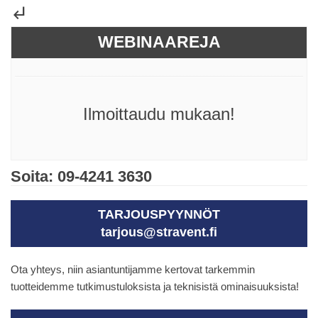
subdirectory_arrow_left
WEBINAAREJA
Ilmoittaudu mukaan!
Soita: 09-4241 3630
TARJOUSPYYNNÖT
tarjous@stravent.fi
Ota yhteys, niin asiantuntijamme kertovat tarkemmin
tuotteidemme tutkimustuloksista ja teknisistä ominaisuuksista!