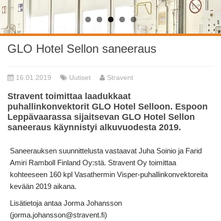
GLO Hotel Sellon saneeraus
16.01.2019
Uutiset
Stravent
Stravent toimittaa laadukkaat
puhallinkonvektorit GLO Hotel Selloon. Espoon
Leppävaarassa sijaitsevan GLO Hotel Sellon
saneeraus käynnistyi alkuvuodesta 2019.
Saneerauksen suunnittelusta vastaavat Juha Soinio ja Farid
Amiri Ramboll Finland Oy:stä. Stravent Oy toimittaa
kohteeseen 160 kpl Vasathermin Visper-puhallinkonvektoreita
kevään 2019 aikana.
Lisätietoja antaa Jorma Johansson
(jorma.johansson@stravent.fi)