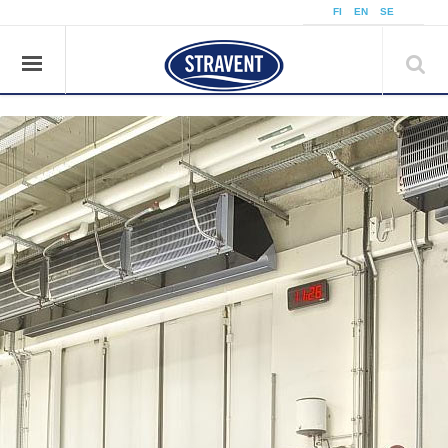
å
FI
EN
SE