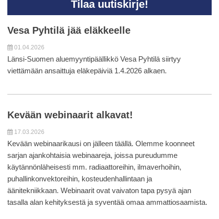
Tilaa uutiskirje!
Vesa Pyhtilä jää eläkkeelle
01.04.2026
Länsi-Suomen aluemyyntipäällikkö Vesa Pyhtilä siirtyy
viettämään ansaittuja eläkepäiviä 1.4.2026 alkaen.
Kevään webinaarit alkavat!
17.03.2026
Kevään webinaarikausi on jälleen täällä. Olemme koonneet
sarjan ajankohtaisia webinaareja, joissa pureudumme
käytännönläheisesti mm. radiaattoreihin, ilmaverhoihin,
puhallinkonvektoreihin, kosteudenhallintaan ja
äänitekniikkaan. Webinaarit ovat vaivaton tapa pysyä ajan
tasalla alan kehityksestä ja syventää omaa ammattiosaamista.