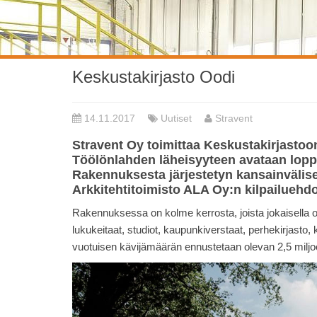
Keskustakirjasto Oodi
14.11.2017
Uutiset
Stravent
Stravent Oy toimittaa Keskustakirjastoo
Töölönlahden läheisyyteen avataan lopp
Rakennuksesta järjestetyn kansainvälise
Arkkitehtitoimisto ALA Oy:n kilpailuehd
Rakennuksessa on kolme kerrosta, joista jokaisella on 
lukukeitaat, studiot, kaupunkiverstaat, perhekirjasto, 
vuotuisen kävijämäärän ennustetaan olevan 2,5 miljoo