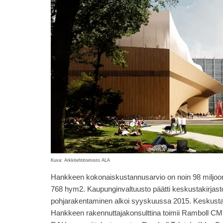
Kuva: Arkkitehtitoimisto ALA
Hankkeen kokonaiskustannusarvio on noin 98 miljoon
768 hym2. Kaupunginvaltuusto päätti keskustakirja
pohjarakentaminen alkoi syyskuussa 2015. Keskustakir
Hankkeen rakennuttajakonsulttina toimii Ramboll CM 