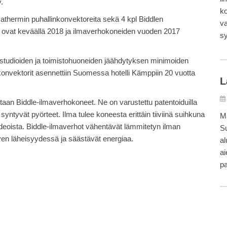
.
ko
athermin puhallinkonvektoreita sekä 4 kpl Biddlen
va
t ovat keväällä 2018 ja ilmaverhokoneiden vuoden 2017
s
, studioiden ja toimistohuoneiden jäähdytyksen minimoiden
onvektorit asennettiin Suomessa hotelli Kämppiin 20 vuotta
L
taan Biddle-ilmaverhokoneet. Ne on varustettu patentoiduilla
syntyvät pyörteet. Ilma tulee koneesta erittäin tiiviinä suihkuna
Ma
deoista. Biddle-ilmaverhot vähentävät lämmitetyn ilman
Su
en läheisyydessä ja säästävät energiaa.
al
a
pa