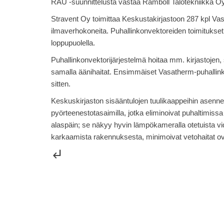
RAU -suunnittelusta vastaa Ramboll Talotekniikka Oy
Stravent Oy toimittaa Keskustakirjastoon 287 kpl Vas
ilmaverhokoneita. Puhallinkonvektoreiden toimitukse
loppupuolella.
Puhallinkonvektorijärjestelmä hoitaa mm. kirjastojen
samalla äänihaitat. Ensimmäiset Vasatherm-puhallink
sitten.
Keskuskirjaston sisääntulojen tuulikaappeihin asenne
pyörteenestotasaimilla, jotka eliminoivat puhaltimissa 
alaspäin; se näkyy hyvin lämpökameralla otetuista vi
karkaamista rakennuksesta, minimoivat vetohaitat ov
subdirectory_arrow_left