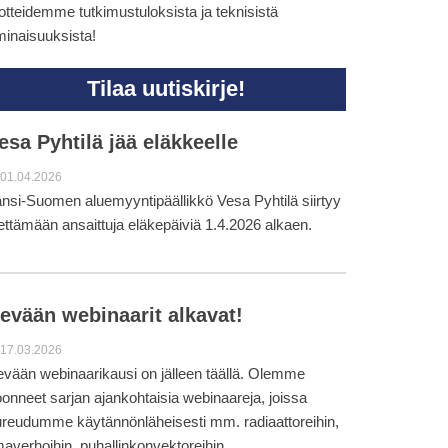
otteidemme tutkimustuloksista ja teknisistä
inaisuuksista!
Tilaa uutiskirje!
esa Pyhtilä jää eläkkeelle
01.04.2026
nsi-Suomen aluemyyntipäällikkö Vesa Pyhtilä siirtyy
ettämään ansaittuja eläkepäiviä 1.4.2026 alkaen.
evään webinaarit alkavat!
17.03.2026
vään webinaarikausi on jälleen täällä. Olemme
onneet sarjan ajankohtaisia webinaareja, joissa
reudumme käytännönläheisesti mm. radiaattoreihin,
maverhoihin, puhallinkonvektoreihin,