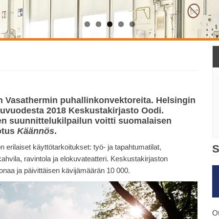
n Vasathermin puhallinkonvektoreita. Helsingin
uvuodesta 2018 Keskustakirjasto Oodi.
n suunnittelukilpailun voitti suomalaisen
otus
Käännös
.
erilaiset käyttötarkoitukset: työ- ja tapahtumatilat,
S
kahvila, ravintola ja elokuvateatteri. Keskustakirjaston
naa ja päivittäisen kävijämäärän 10 000.
Ot