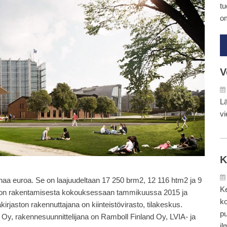
tu
om
V
Lä
vi
K
aa euroa. Se on laajuudeltaan 17 250 brm2, 12 116 htm2 ja 9
Ke
ston rakentamisesta kokouksessaan tammikuussa 2015 ja
ko
jaston rakennuttajana on kiinteistövirasto, tilakeskus.
pu
Oy, rakennesuunnittelijana on Ramboll Finland Oy, LVIA- ja
il