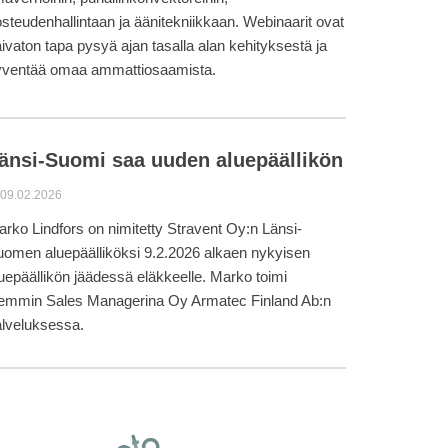
steudenhallintaan ja äänitekniikkaan. Webinaarit ovat
ivaton tapa pysyä ajan tasalla alan kehityksestä ja
yventää omaa ammattiosaamista.
änsi-Suomi saa uuden aluepäällikön
09.02.2026
rko Lindfors on nimitetty Stravent Oy:n Länsi-
omen aluepäälliköksi 9.2.2026 alkaen nykyisen
uepäällikön jäädessä eläkkeelle. Marko toimi
iemmin Sales Managerina Oy Armatec Finland Ab:n
lveluksessa.