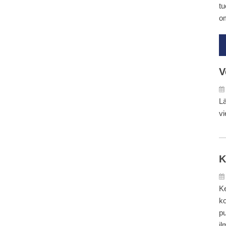
tu
om
V
Lä
vi
K
Ke
ko
pu
il