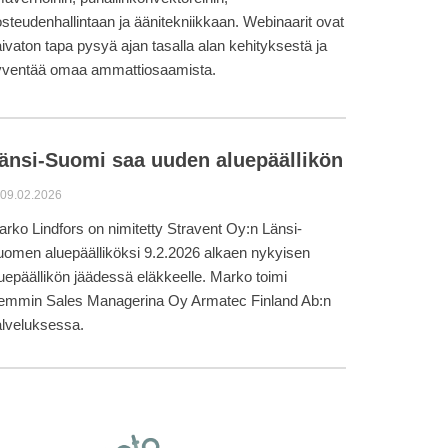
steudenhallintaan ja äänitekniikkaan. Webinaarit ovat
ivaton tapa pysyä ajan tasalla alan kehityksestä ja
yventää omaa ammattiosaamista.
änsi-Suomi saa uuden aluepäällikön
09.02.2026
rko Lindfors on nimitetty Stravent Oy:n Länsi-
omen aluepäälliköksi 9.2.2026 alkaen nykyisen
uepäällikön jäädessä eläkkeelle. Marko toimi
iemmin Sales Managerina Oy Armatec Finland Ab:n
lveluksessa.