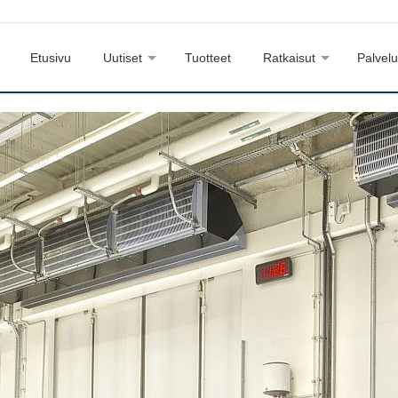
Etusivu
Uutiset
Tuotteet
Ratkaisut
Palvelu