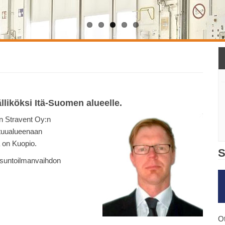
liköksi Itä-Suomen alueelle.
en Stravent Oy:n
stuualueenaan
 on Kuopio.
S
asuntoilmanvaihdon
Ot