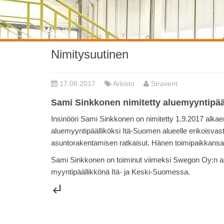
Nimitysuutinen
17.08.2017
Arkisto
Stravent
Sami Sinkkonen nimitetty aluemyyntipääl
Insinööri Sami Sinkkonen on nimitetty 1.9.2017 alka
aluemyyntipäälliköksi Itä-Suomen alueelle erikoisva
asuntorakentamisen ratkaisut. Hänen toimipaikkansa
Sami Sinkkonen on toiminut viimeksi Swegon Oy:n 
myyntipäällikkönä Itä- ja Keski-Suomessa.
subdirectory_arrow_left