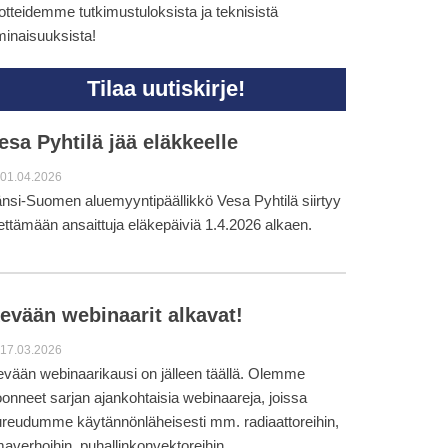
otteidemme tutkimustuloksista ja teknisistä
inaisuuksista!
Tilaa uutiskirje!
esa Pyhtilä jää eläkkeelle
01.04.2026
nsi-Suomen aluemyyntipäällikkö Vesa Pyhtilä siirtyy
ettämään ansaittuja eläkepäiviä 1.4.2026 alkaen.
evään webinaarit alkavat!
17.03.2026
vään webinaarikausi on jälleen täällä. Olemme
onneet sarjan ajankohtaisia webinaareja, joissa
reudumme käytännönläheisesti mm. radiaattoreihin,
maverhoihin, puhallinkonvektoreihin,