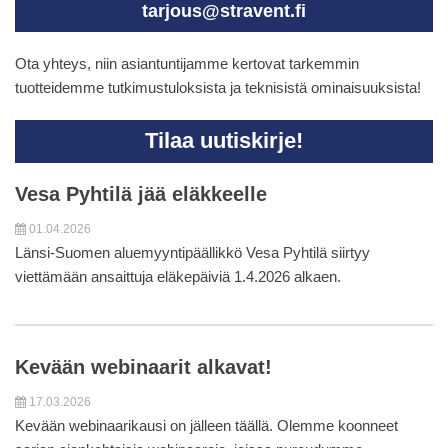
tarjous@stravent.fi
Ota yhteys, niin asiantuntijamme kertovat tarkemmin
tuotteidemme tutkimustuloksista ja teknisistä ominaisuuksista!
Tilaa uutiskirje!
Vesa Pyhtilä jää eläkkeelle
01.04.2026
Länsi-Suomen aluemyyntipäällikkö Vesa Pyhtilä siirtyy
viettämään ansaittuja eläkepäiviä 1.4.2026 alkaen.
Kevään webinaarit alkavat!
17.03.2026
Kevään webinaarikausi on jälleen täällä. Olemme koonneet