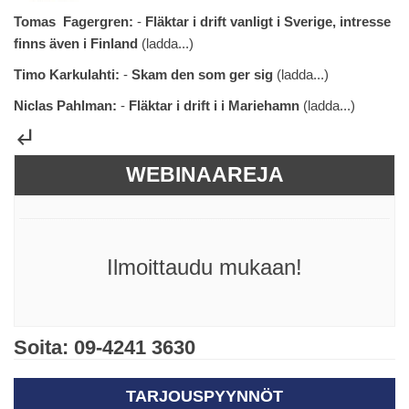
Tomas Fagergren:
-
Fläktar i drift vanligt i Sverige, intresse
finns även i Finland
(
ladda...
)
Timo Karkulahti:
-
Skam den som ger sig
(
ladda...
)
Niclas Pahlman:
-
Fläktar i drift i i Mariehamn
(
ladda...
)
subdirectory_arrow_left
WEBINAAREJA
Ilmoittaudu mukaan!
Soita: 09-4241 3630
TARJOUSPYYNNÖT