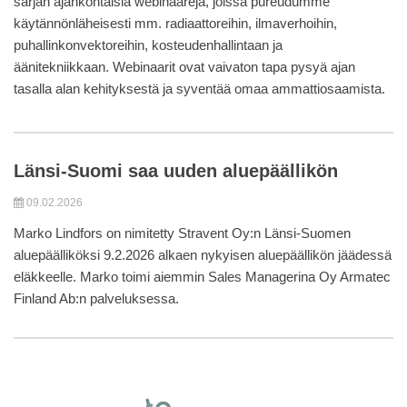
sarjan ajankohtaisia webinaareja, joissa pureudumme
käytännönläheisesti mm. radiaattoreihin, ilmaverhoihin,
puhallinkonvektoreihin, kosteudenhallintaan ja
äänitekniikkaan. Webinaarit ovat vaivaton tapa pysyä ajan
tasalla alan kehityksestä ja syventää omaa ammattiosaamista.
Länsi-Suomi saa uuden aluepäällikön
09.02.2026
Marko Lindfors on nimitetty Stravent Oy:n Länsi-Suomen
aluepäälliköksi 9.2.2026 alkaen nykyisen aluepäällikön jäädessä
eläkkeelle. Marko toimi aiemmin Sales Managerina Oy Armatec
Finland Ab:n palveluksessa.