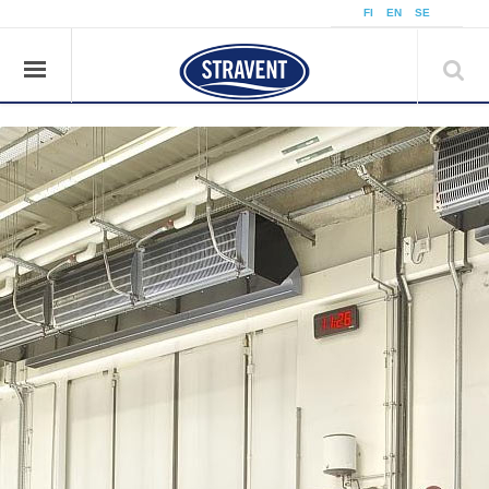
å
FI
EN
SE