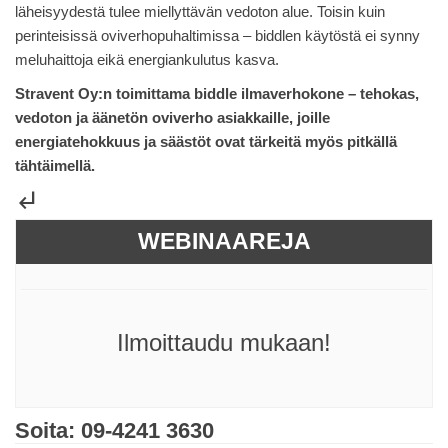
läheisyydestä tulee miellyttävän vedoton alue. Toisin kuin
perinteisissä oviverhopuhaltimissa – biddlen käytöstä ei synny
meluhaittoja eikä energiankulutus kasva.
Stravent Oy:n toimittama biddle ilmaverhokone – tehokas,
vedoton ja äänetön oviverho asiakkaille, joille
energiatehokkuus ja säästöt ovat tärkeitä myös pitkällä
tähtäimellä.
subdirectory_arrow_left
WEBINAAREJA
Ilmoittaudu mukaan!
Soita: 09-4241 3630