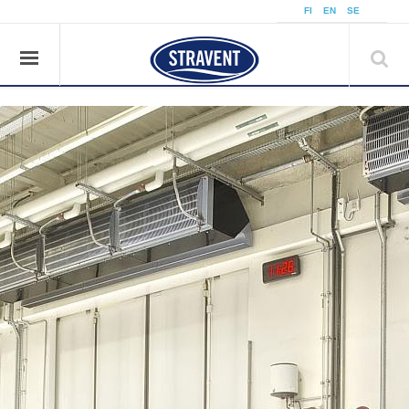
å
FI
EN
SE