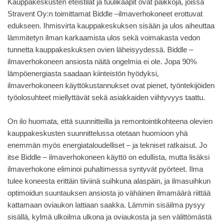
Kauppakeskusten eteistilat ja tuulikaapit ovat paikkoja, joissa
Stravent Oy:n toimittamat Biddle –ilmaverhokoneet erottuvat
edukseen. Ihmisvirta kauppakeskuksen sisään ja ulos aiheuttaa
lämmitetyn ilman karkaamista ulos sekä voimakasta vedon
tunnetta kauppakeskuksen ovien läheisyydessä. Biddle –
ilmaverhokoneen ansiosta näitä ongelmia ei ole. Jopa 90%
lämpöenergiasta saadaan kiinteistön hyödyksi,
ilmaverhokoneen käyttökustannukset ovat pienet, työntekijöiden
työolosuhteet miellyttävät sekä asiakkaiden viihtyvyys taattu.
On ilo huomata, että suunnitteilla ja remontointikohteena olevien
kauppakeskusten suunnittelussa otetaan huomioon yhä
enemmän myös energiataloudelliset – ja tekniset ratkaisut. Jo
itse Biddle – ilmaverhokoneen käyttö on edullista, mutta lisäksi
ilmaverhokone eliminoi puhaltimessa syntyvät pyörteet. Ilma
tulee koneesta erittäin tiiviinä suihkuna alaspäin, ja ilmasuihkun
optimoidun suuntauksen ansiosta jo vähäinen ilmamäärä riittää
kattamaan oviaukon lattiaan saakka. Lämmin sisäilma pysyy
sisällä, kylmä ulkoilma ulkona ja oviaukosta ja sen välittömästä