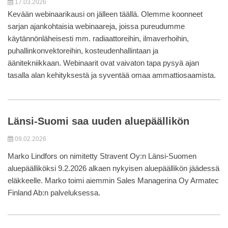
17.03.2026
Kevään webinaarikausi on jälleen täällä. Olemme koonneet
sarjan ajankohtaisia webinaareja, joissa pureudumme
käytännönläheisesti mm. radiaattoreihin, ilmaverhoihin,
puhallinkonvektoreihin, kosteudenhallintaan ja
äänitekniikkaan. Webinaarit ovat vaivaton tapa pysyä ajan
tasalla alan kehityksestä ja syventää omaa ammattiosaamista.
Länsi-Suomi saa uuden aluepäällikön
09.02.2026
Marko Lindfors on nimitetty Stravent Oy:n Länsi-Suomen
aluepäälliköksi 9.2.2026 alkaen nykyisen aluepäällikön jäädessä
eläkkeelle. Marko toimi aiemmin Sales Managerina Oy Armatec
Finland Ab:n palveluksessa.