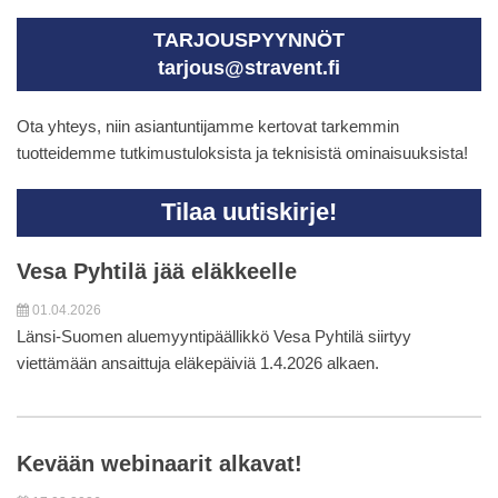
TARJOUSPYYNNÖT
tarjous@stravent.fi
Ota yhteys, niin asiantuntijamme kertovat tarkemmin
tuotteidemme tutkimustuloksista ja teknisistä ominaisuuksista!
Tilaa uutiskirje!
Vesa Pyhtilä jää eläkkeelle
01.04.2026
Länsi-Suomen aluemyyntipäällikkö Vesa Pyhtilä siirtyy
viettämään ansaittuja eläkepäiviä 1.4.2026 alkaen.
Kevään webinaarit alkavat!