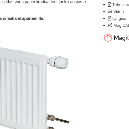
in klassinen paneeliradiaattori, jonka ansiosta
Tehosimul
Video
sileällä etupaneelilla
.
Lyngson-
MagiCAD