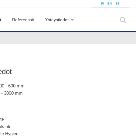
FI
EN
SE
t
Referenssit
Yhteystiedot
edot
200 - 600 mm
0 - 3000 mm
te
ointi
te Hygien