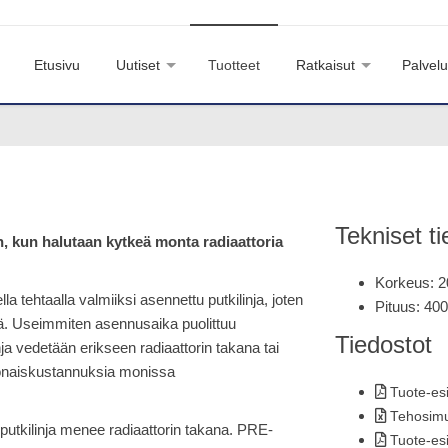
Etusivu
Uutiset
Tuotteet
Ratkaisut
Palvelu
Tekniset ti
in, kun halutaan kytkeä monta radiaattoria
Korkeus: 
a tehtaalla valmiiksi asennettu putkilinja, joten
Pituus: 40
ä. Useimmiten asennusaika puolittuu
Tiedostot
nja vedetään erikseen radiaattorin takana tai
konaiskustannuksia monissa
Tuote-esi
Tehosimul
 putkilinja menee radiaattorin takana. PRE-
Tuote-esi