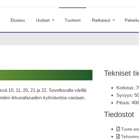
Etusivu
Uutiset
Tuotteet
Ratkaisut
Palvelu
Tekniset ti
Korkeus: 7
sä 10, 11, 20, 21 ja 22. Soveltuvalla värillä
Syvyys: 5
eiden ikkunafasadien kylmävetoa vastaan.
Pituus: 40
Tiedostot
Tuote-esi
Tehosimul