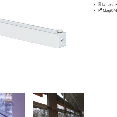
Lyngson-
MagiCAD