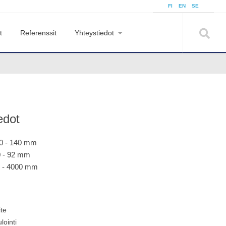
FI
EN
SE
t
Referenssit
Yhteystiedot
edot
0 - 140 mm
0 - 92 mm
0 - 4000 mm
te
ointi