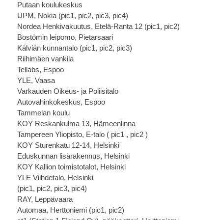
Putaan koulukeskus
UPM, Nokia (
pic1
,
pic2
,
pic3
,
pic4
)
Nordea Henkivakuutus, Etelä-Ranta 12 (
pic1
,
pic2
)
Bostömin leipomo, Pietarsaari
Kälviän kunnantalo (
pic1
,
pic2
,
pic3)
Riihimäen vankila
Tellabs, Espoo
YLE, Vaasa
Varkauden Oikeus- ja Poliisitalo
Autovahinkokeskus, Espoo
Tammelan koulu
KOY Reskankulma 13, Hämeenlinna
Tampereen Yliopisto, E-talo (
pic1
,
pic2
)
KOY Sturenkatu 12-14, Helsinki
Eduskunnan lisärakennus, Helsinki
KOY Kallion toimistotalot, Helsinki
YLE Viihdetalo, Helsinki
(
pic1
,
pic2
,
pic3
,
pic4
)
RAY, Leppävaara
Automaa, Herttoniemi (
pic1
,
pic2
)