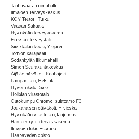
Tanhuvaaran uimahalli
Ilmajoen Terveyskeskus
KOY Teutori, Turku
Vaasan Sairaala
Hyvinkään terveysasema
Forssan Terveystalo
Siivikkalan koulu, Ylöjärvi
Tornion käräjäsali
Sodankylän liikuntahalli
Simon Seurakuntakeskus
Äijälän päiväkoti, Kauhajoki
Lampan talo, Helsinki
Hyvoninkatu, Salo
Hollolan virastotalo
Outokumpu Chrome, sulattamo F3
Joukahaisen päiväkoti, Ylivieska
Hyvinkään virastotalo, laajennus
Hämeenkyrön terveysasema
Ilmajoen lukio – Launo
Haapaveden opisto