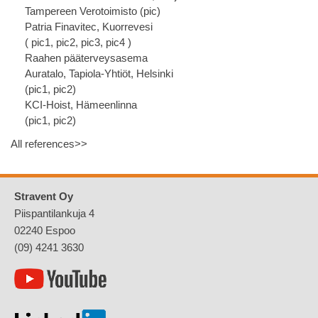
Tampereen Verotoimisto (
pic
)
Patria Finavitec, Kuorrevesi
(
pic1
,
pic2
,
pic3
,
pic4
)
Raahen pääterveysasema
Auratalo, Tapiola-Yhtiöt, Helsinki
(
pic1
,
pic2
)
KCI-Hoist, Hämeenlinna
(
pic1
,
pic2
)
All references>>
Stravent Oy
Piispantilankuja 4
02240 Espoo
(09) 4241 3630