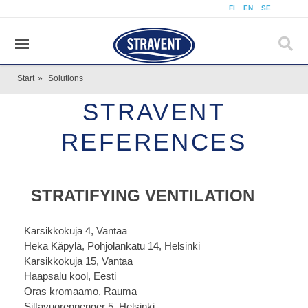
FI
EN
SE
Start
»
Solutions
STRAVENT
REFERENCES
STRATIFYING VENTILATION
Karsikkokuja 4, Vantaa
Heka Käpylä, Pohjolankatu 14, Helsinki
Karsikkokuja 15, Vantaa
Haapsalu kool, Eesti
Oras kromaamo, Rauma
Siltavuorenpenger 5, Helsinki