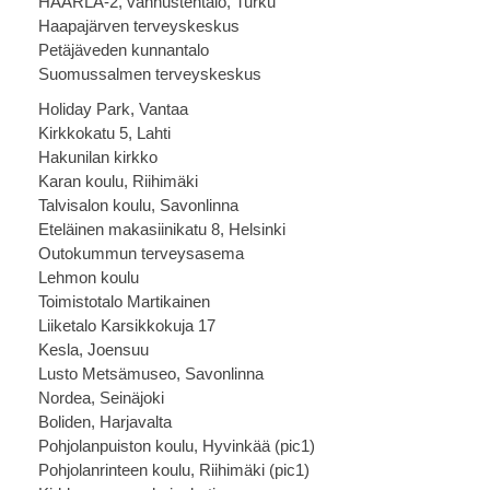
HAARLA-2, vanhustentalo, Turku
Haapajärven terveyskeskus
Petäjäveden kunnantalo
Suomussalmen terveyskeskus
Holiday Park, Vantaa
Kirkkokatu 5, Lahti
Hakunilan kirkko
Karan koulu, Riihimäki
Talvisalon koulu, Savonlinna
Eteläinen makasiinikatu 8, Helsinki
Outokummun terveysasema
Lehmon koulu
Toimistotalo Martikainen
Liiketalo Karsikkokuja 17
Kesla, Joensuu
Lusto Metsämuseo, Savonlinna
Nordea, Seinäjoki
Boliden, Harjavalta
Pohjolanpuiston koulu, Hyvinkää (
pic1
)
Pohjolanrinteen koulu, Riihimäki (
pic1
)