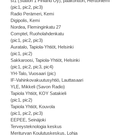
st1 (Station 1 Finland Oy), pääkonttori, Herttoniemi
(
pic1
,
pic2
,
pic3
)
Radio Perämeri, Kemi
Digipolis, Kemi
Nordea, Fleminginkatu 27
Comptel, Ruoholahdenkatu
(
pic1
,
pic2
,
pic3
)
Auratalo, Tapiola-Yhtiöt, Helsinki
(
pic1
,
pic2
)
Sakkaroosi, Tapiola-Yhtiöt, Helsinki
(
pic1
,
pic2
,
pic3
,
pic4
)
YH-Talo, Vuosaari (
pic
)
IF-Vahinkovakuutusyhtiö, Lauttasaari
YLE, Mikkeli (Savon Radio)
Tapiola Yhtiöt, KOY Satakieli
(
pic1
,
pic2
)
Tapiola Yhtiöt, Kouvola
(
pic1
,
pic2
,
pic3
)
EEPEE, Seinäjoki
Terveysteknologia keskus
Meriturvan Koulutuskeskus, Lohja