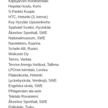
Kilpisjärven monitoimitalo
Hepolan koulu, Kemi
S-Pankki Kuopio
HTC, Helsinki (3. kerros)
Koy Hyrylän Upseerikerho
Spahotel Sveitsi, Hyvinkää
Åkeshov Sporthall, SWE
Nationalmuseum, SWE
Navielektro, Kaarina
Schelin AB, Ruotsi
Woikoski Oy
Tamro, Vantaa
Tervise Arengu Instituut, Tallinna
LPOnet toimitalo, Loviisa
Pääesikunta, Helsinki
Lyckebyskola, Vendesjö, SWE
Engelska skola, SWE
Pihlajamäen ala-aste
Teletalo Rovaniemi
Åkeshov Sporthall, SWE
Poliisitalo, Turku