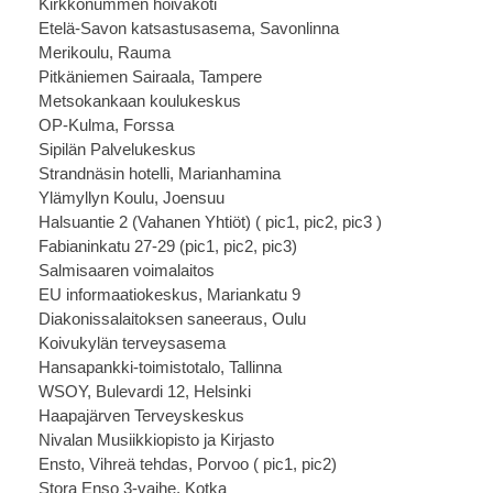
Kirkkonummen hoivakoti
Etelä-Savon katsastusasema, Savonlinna
Merikoulu, Rauma
Pitkäniemen Sairaala, Tampere
Metsokankaan koulukeskus
OP-Kulma, Forssa
Sipilän Palvelukeskus
Strandnäsin hotelli, Marianhamina
Ylämyllyn Koulu, Joensuu
Halsuantie 2 (Vahanen Yhtiöt) (
pic1
,
pic2
,
pic3
)
Fabianinkatu 27-29 (
pic1
,
pic2
,
pic3
)
Salmisaaren voimalaitos
EU informaatiokeskus, Mariankatu 9
Diakonissalaitoksen saneeraus, Oulu
Koivukylän terveysasema
Hansapankki-toimistotalo, Tallinna
WSOY, Bulevardi 12, Helsinki
Haapajärven Terveyskeskus
Nivalan Musiikkiopisto ja Kirjasto
Ensto, Vihreä tehdas, Porvoo (
pic1
,
pic2
)
Stora Enso 3-vaihe, Kotka