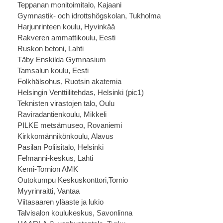
Teppanan monitoimitalo, Kajaani
Gymnastik- och idrottshögskolan, Tukholma
Harjunrinteen koulu, Hyvinkää
Rakveren ammattikoulu, Eesti
Ruskon betoni, Lahti
Täby Enskilda Gymnasium
Tamsalun koulu, Eesti
Folkhälsohus, Ruotsin akatemia
Helsingin Venttiilitehdas, Helsinki (
pic1
)
Teknisten virastojen talo, Oulu
Raviradantienkoulu, Mikkeli
PILKE metsämuseo, Rovaniemi
Kirkkomännikönkoulu, Alavus
Pasilan Poliisitalo, Helsinki
Felmanni-keskus, Lahti
Kemi-Tornion AMK
Outokumpu Keskuskonttori,Tornio
Myyrinraitti, Vantaa
Viitasaaren yläaste ja lukio
Talvisalon koulukeskus, Savonlinna