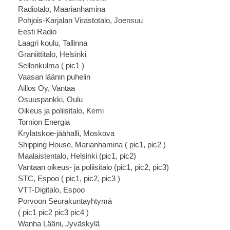
Radiotalo, Maarianhamina
Pohjois-Karjalan Virastotalo, Joensuu
Eesti Radio
Laagri koulu, Tallinna
Graniittitalo, Helsinki
Sellonkulma (
pic1
)
Vaasan läänin puhelin
Aillos Oy, Vantaa
Osuuspankki, Oulu
Oikeus ja poliisitalo, Kemi
Tornion Energia
Krylatskoe-jäähalli, Moskova
Shipping House, Marianhamina (
pic1
,
pic2
)
Maalaistentalo, Helsinki (
pic1
,
pic2)
Vantaan oikeus- ja poliisitalo (
pic1
,
pic2
,
pic3)
STC, Espoo (
pic1
,
pic2
,
pic3
)
VTT-Digitalo, Espoo
Porvoon Seurakuntayhtymä
(
pic1
pic2
pic3
pic4
)
Wanha Lääni, Jyväskylä